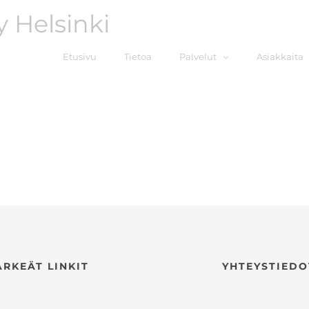
 Helsinki
Etusivu
Tietoa
Palvelut
Asiakkaita
ÄRKEÄT LINKIT
YHTEYSTIEDO