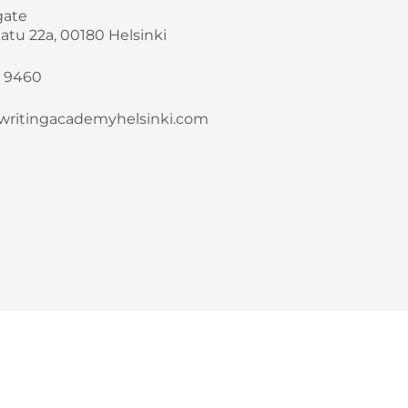
gate
atu 22a, 00180 Helsinki
3 9460
writingacademyhelsinki.com