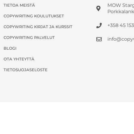
MOW Star
TIETOA MEISTÄ
Porkkalank
COPYWRITING KOULUTUKSET
+358 45 15
COPYWRITING KIRJAT JA KURSSIT
COPYWRITING PALVELUT
info@copy
BLOGI
OTA YHTEYTTÄ
TIETOSUOJASELOSTE
Powered by WishList Member -
Membership Software