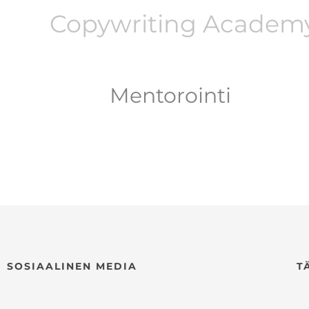
Siirry
Copywriting Academy
sisältöön
Mentorointi
SOSIAALINEN MEDIA
T