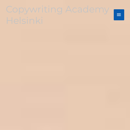
Siirry
Copywriting Academy
Pääv
sisältöön
Helsinki