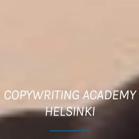
COPYWRITING ACADEMY
HELSINKI