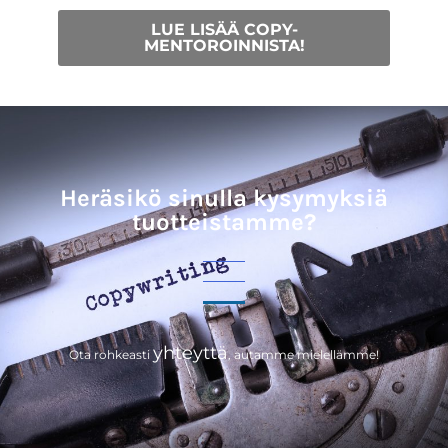
LUE LISÄÄ COPY-
MENTOROINNISTA!
Heräsikö sinulla kysymyksiä
tuotteistamme?
yhteyttä
Ota rohkeasti
, autamme mielellämme!