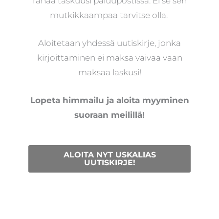
rahaa taskuusi paluupostissa. Ei se sen
mutkikkaampaa tarvitse olla.
Aloitetaan yhdessä uutiskirje, jonka
kirjoittaminen ei maksa vaivaa vaan
maksaa laskusi!
Lopeta himmailu ja aloita myyminen
suoraan meilillä!
ALOITA NYT USKALIAS
UUTISKIRJE!