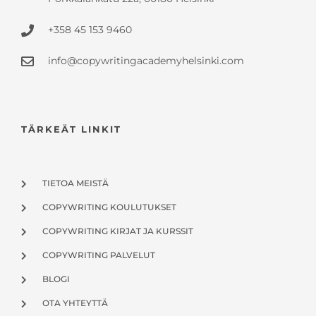
+358 45 153 9460
info@copywritingacademyhelsinki.com
TÄRKEÄT LINKIT
TIETOA MEISTÄ
COPYWRITING KOULUTUKSET
COPYWRITING KIRJAT JA KURSSIT
COPYWRITING PALVELUT
BLOGI
OTA YHTEYTTÄ