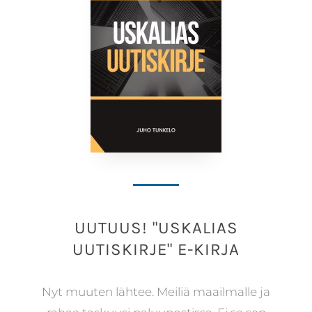
UUTUUS! "USKALIAS
UUTISKIRJE" E-KIRJA
Nyt muuten lähtee. Meiliä maailmalle ja