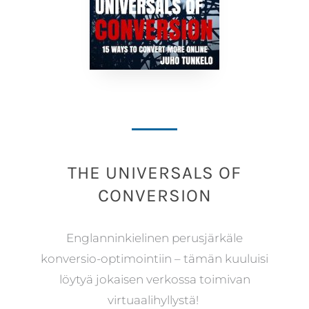
THE UNIVERSALS OF
CONVERSION
Englanninkielinen perusjärkäle
konversio-optimointiin – tämän kuuluisi
löytyä jokaisen verkossa toimivan
virtuaalihyllystä!