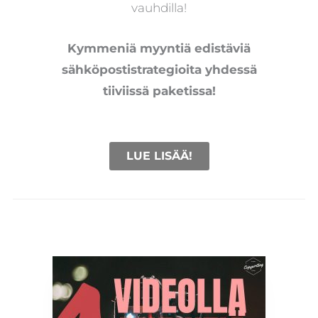
vauhdilla!
Kymmeniä myyntiä edistäviä
sähköpostistrategioita yhdessä
tiiviissä paketissa!
LUE LISÄÄ!