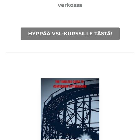
verkossa
HYPPÄÄ VSL-KURSSILLE TÄSTÄ!