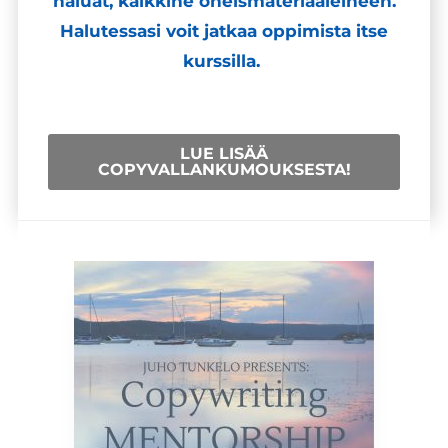
haluat, kaikkine oheismateriaaleineen.
Halutessasi voit jatkaa oppimista itse
kurssilla.
LUE LISÄÄ
COPYVALLANKUMOUKSESTA!