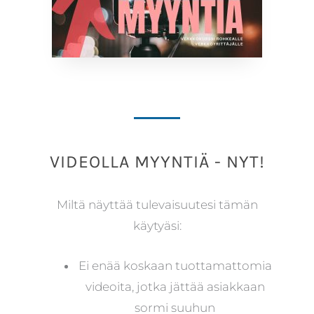
VIDEOLLA MYYNTIÄ - NYT!
Miltä näyttää tulevaisuutesi tämän
käytyäsi:
Ei enää koskaan tuottamattomia
videoita, jotka jättää asiakkaan
sormi suuhun