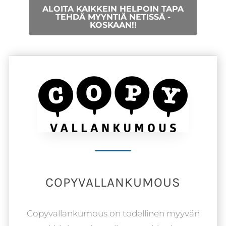
ALOITA KAIKKEIN HELPOIN TAPA
TEHDÄ MYYNTIÄ NETISSÄ -
KOSKAAN!!
COPYVALLANKUMOUS
Copyvallankumous on todellinen myyvän