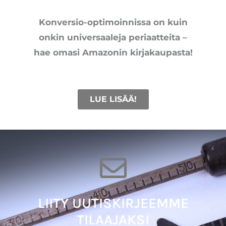
Konversio-optimoinnissa on kuin
onkin universaaleja periaatteita –
hae omasi Amazonin kirjakaupasta!
LUE LISÄÄ!
LIITY UUTISKIRJEEMME
TILAAJAKSI