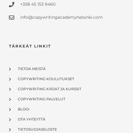
+358 45 153 9460
info@copywritingacademyhelsinki.com
TÄRKEÄT LINKIT
TIETOA MEISTÄ
COPYWRITING KOULUTUKSET
COPYWRITING KIRJAT JA KURSSIT
COPYWRITING PALVELUT
BLOGI
OTA YHTEYTTÄ
TIETOSUOJASELOSTE