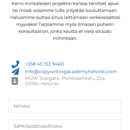
Kerro minkälaisen projektin kanssa tarvitset apua
tai missä voisimme tulla yritystäsi kouluttamaan.
Haluamme auttaa sinua laittamaan verkkosisältösi
myyväksi! Tarjoamme myös ilmaisen puhelin
konsultaation, jonka kautta et vielä sitoudu
mihinkään.
+358 45 153 9460
info@copywritingacademyhelsinki.com
MOW Stargate, Porkkalankatu 22a,
00180 Helsinki​
N
a
m
e
E
m