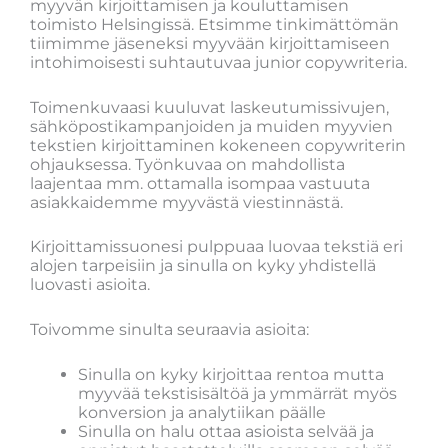
myyvän kirjoittamisen ja kouluttamisen
toimisto Helsingissä. Etsimme tinkimättömän
tiimimme jäseneksi myyvään kirjoittamiseen
intohimoisesti suhtautuvaa junior copywriteria.
Toimenkuvaasi kuuluvat laskeutumissivujen,
sähköpostikampanjoiden ja muiden myyvien
tekstien kirjoittaminen kokeneen copywriterin
ohjauksessa. Työnkuvaa on mahdollista
laajentaa mm. ottamalla isompaa vastuuta
asiakkaidemme myyvästä viestinnästä.
Kirjoittamissuonesi pulppuaa luovaa tekstiä eri
alojen tarpeisiin ja sinulla on kyky yhdistellä
luovasti asioita.
Toivomme sinulta seuraavia asioita:
Sinulla on kyky kirjoittaa rentoa mutta
myyvää tekstisisältöä ja ymmärrät myös
konversion ja analytiikan päälle
Sinulla on halu ottaa asioista selvää ja