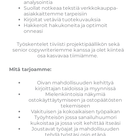
analysointia
Suollat notkeaa tekstiä verkkokauppa-
asiakkaittemme tarpeisiin
Kirjoitat vetäviä tuotekuvauksia
Hakkeroit hakukoneita ja optimoit
onneasi
Työskentelet tiiviisti projektipäällikön sekä
senior copywriteriemme kanssa ja olet kiinteä
osa kasvavaa tiimiämme.
Mitä tarjoamme:
Oivan mahdollisuuden kehittyä
kirjoittajan taidoissa ja myynnissä
Mielenkiintoisia näkymiä
ostokäyttäytymiseen ja ostopäätösten
tekemiseen
Vakituisen ja kokoaikaisen työpaikan
Työyhteisön jossa sanailuhuumori
kukoistaa ja jossa voit kehittää itseäsi
Joustavat työajat ja mahdollisuuden
tehdä työstäsi osin etänä