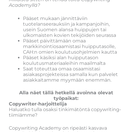
Academyllä?
Pääset mukaan jännittäviin
tuotelanseerauksiin ja kampanjoihin,
usein Suomen alansa huippujen tai
ulkomaisten kovien tekijöiden seurassa
Pääset päivittämään omaa
markkinointiosaamistasi huipputasolle,
CAH:n omien koulutusohjelmien kautta
Pääset käsiksi alan huipputason
koulutusmateriaaleihin maailmalta
Saat toteuttaa omaa osaamistasi
asiakasprojekteissa samalla kun palvelet
asiakkaitamme myymään enemmän.
Alla näet tällä hetkellä avoinna olevat
työpaikat:
Copywriter-harjoittelija
Haluatko tulla osaksi tinkimätöntä copywriting-
tiimiämme?
Copywriting Academy on ripeästi kasvava