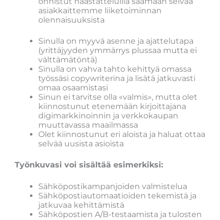
onnistut haastatteluilla saamaan selvää
asiakkaittemme liiketoiminnan
olennaisuuksista
Sinulla on myyvä asenne ja ajattelutapa
(yrittäjyyden ymmärrys plussaa mutta ei
välttämätöntä)
Sinulla on vahva tahto kehittyä omassa
työssäsi copywriterina ja lisätä jatkuvasti
omaa osaamistasi
Sinun ei tarvitse olla «valmis», mutta olet
kiinnostunut etenemään kirjoittajana
digimarkkinoinnin ja verkkokaupan
muuttavassa maailmassa
Olet kiinnostunut eri aloista ja haluat ottaa
selvää uusista asioista
Työnkuvasi voi sisältää esimerkiksi:
Sähköpostikampanjoiden valmistelua
Sähköpostiautomaatioiden tekemistä ja
jatkuvaa kehittämistä
Sähköpostien A/B-testaamista ja tulosten