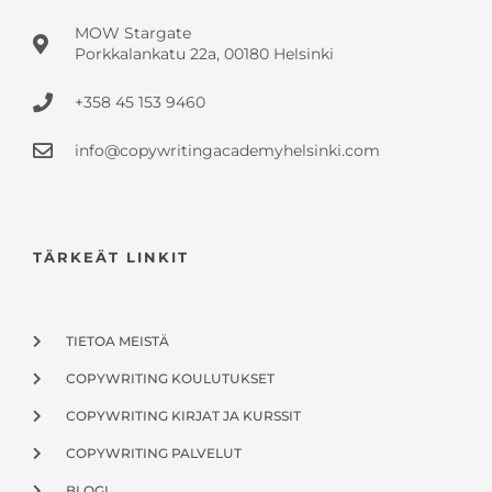
MOW Stargate
Porkkalankatu 22a, 00180 Helsinki
+358 45 153 9460
info@copywritingacademyhelsinki.com
TÄRKEÄT LINKIT
TIETOA MEISTÄ
COPYWRITING KOULUTUKSET
COPYWRITING KIRJAT JA KURSSIT
COPYWRITING PALVELUT
BLOGI