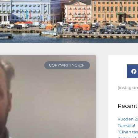
COPYWRITING @FI
[instagra
Recent
Vuoden 20
Tunkelo!
”Eihän täs