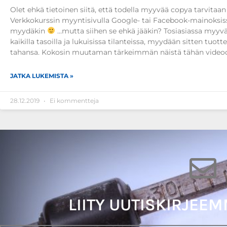
Olet ehkä tietoinen siitä, että todella myyvää copya tarvitaa
Verkkokurssin myyntisivulla Google- tai Facebook-mainoksis
myydäkin
…mutta siihen se ehkä jääkin? Tosiasiassa myyv
kaikilla tasoilla ja lukuisissa tilanteissa, myydään sitten tuott
tahansa. Kokosin muutaman tärkeimmän näistä tähän videoo
JATKA LUKEMISTA »
28.12.2019
Ei kommentteja
LIITY UUTISKIRJEEM