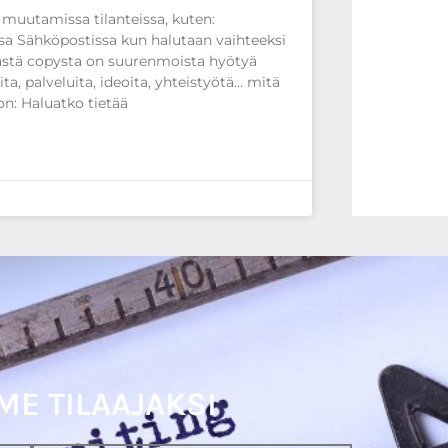
n muutamissa tilanteissa, kuten:
sa Sähköpostissa kun halutaan vaihteeksi
ästä copysta on suurenmoista hyötyä
eita, palveluita, ideoita, yhteistyötä… mitä
n: Haluatko tietää
ME TILAAJAKSI