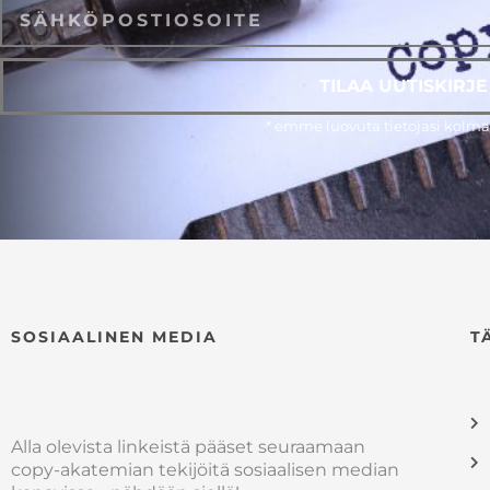
Email
TILAA UUTISKIRJE
* emme luovuta tietojasi kolman
SOSIAALINEN MEDIA
T
Alla olevista linkeistä pääset seuraamaan
copy-akatemian tekijöitä sosiaalisen median