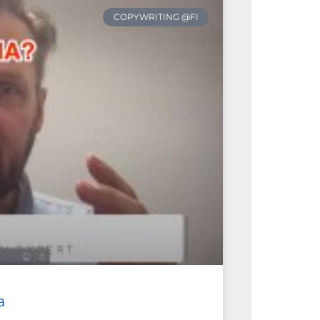
COPYWRITING @FI
a