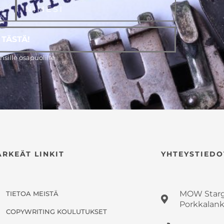
 TÄSTÄ!
sille osapuolille
ÄRKEÄT LINKIT
YHTEYSTIEDO
MOW Star
TIETOA MEISTÄ
Porkkalank
COPYWRITING KOULUTUKSET