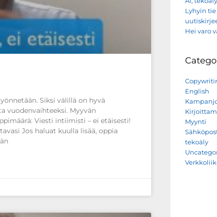
AI, tekoäly
Lyhyin ti
uutiskirj
Hei varo v
Catego
Copywriti
English
nnetään. Siksi välillä on hyvä
Kampanjo
tusta vuodenvaihteeksi. Myyvän
Kirjoitta
määrä: Viesti intiimisti – ei etäisesti!
Myynti
tavasi Jos haluat kuulla lisää, oppia
Sähköpost
ään
tekoäly
Uncategor
Verkkolii