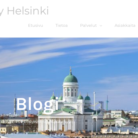
 Helsinki
Etusivu
Tietoa
Palvelut
Asiakkaita
Blogi
Tervetuloa Copywriting Academyyn