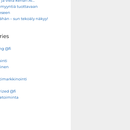
 ja vielä kerran AI…
e myyntiä tuottavaan
eeseen
ähän – sun tekoäly näkyy!
ries
ng @fi
inti
minen
imarkkinointi
ized @fi
ketoiminta