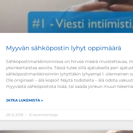
Myyvän sähköpostin lyhyt oppimäärä
Sähköpostimarkkinoinnissa on hirveä määrä muistettavaa, myö
yksinkertaistaa asioita. Tässä tulee sillä ajatuksella pari aja
sähköpostimarkkinoinnin lyhyttäkin lyhyempi l. olennainen oppi
Ole originaali – älä kopioi! Näytä todisteita – älä odota vakuut
myyvästä sähköpostista lisää, tai saada jonkun muun tekem
JATKA LUKEMISTA »
28.12.2019
Ei kommentteja