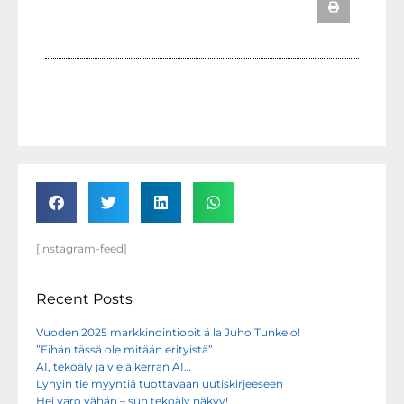
[instagram-feed]
Recent Posts
Vuoden 2025 markkinointiopit á la Juho Tunkelo!
”Eihän tässä ole mitään erityistä”
AI, tekoäly ja vielä kerran AI…
Lyhyin tie myyntiä tuottavaan uutiskirjeeseen
Hei varo vähän – sun tekoäly näkyy!