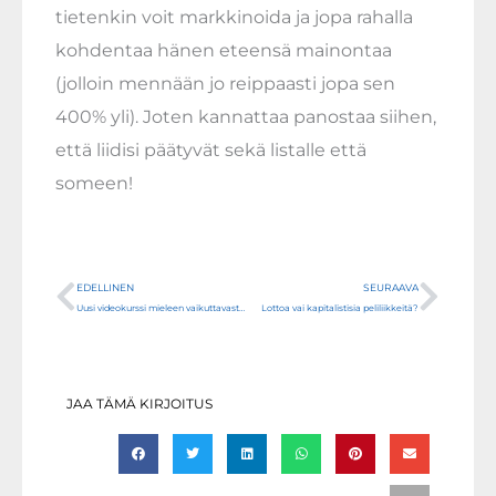
tietenkin voit markkinoida ja jopa rahalla
kohdentaa hänen eteensä mainontaa
(jolloin mennään jo reippaasti jopa sen
400% yli). Joten kannattaa panostaa siihen,
että liidisi päätyvät sekä listalle että
someen!
Prev
Next
EDELLINEN
SEURAAVA
Uusi videokurssi mieleen vaikuttavasta markkinoinnista
Lottoa vai kapitalistisia peliliikkeitä?
JAA TÄMÄ KIRJOITUS