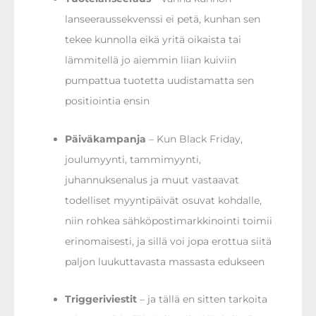
lanseeraussekvenssi ei petä, kunhan sen
tekee kunnolla eikä yritä oikaista tai
lämmitellä jo aiemmin liian kuiviin
pumpattua tuotetta uudistamatta sen
positiointia ensin
Päiväkampanja
– Kun Black Friday,
joulumyynti, tammimyynti,
juhannuksenalus ja muut vastaavat
todelliset myyntipäivät osuvat kohdalle,
niin rohkea sähköpostimarkkinointi toimii
erinomaisesti, ja sillä voi jopa erottua siitä
paljon luukuttavasta massasta edukseen
Triggeriviestit
– ja tällä en sitten tarkoita