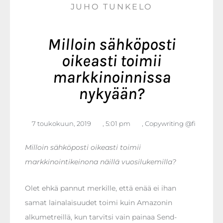
JUHO TUNKELO
Milloin sähköposti
oikeasti toimii
markkinoinnissa
nykyään?
7 toukokuun, 2019
,
5:01 pm
,
Copywriting @fi
Milloin sähköposti oikeasti toimii
markkinointikeinona näillä vuosilukemilla?
Olet ehkä pannut merkille, että enää ei ihan
samat lainalaisuudet toimi kuin Amazonin
alkumetreillä, kun tarvitsi vain painaa Send-