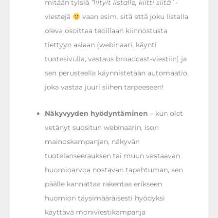
mitään tylsiä
”liityit listalle, kiitti siitä”
-
viestejä
vaan esim. sitä että joku listalla
oleva osoittaa teoillaan kiinnostusta
tiettyyn asiaan (webinaari, käynti
tuotesivulla, vastaus broadcast-viestiin) ja
sen perusteella käynnistetään automaatio,
joka vastaa juuri siihen tarpeeseen!
Näkyvyyden hyödyntäminen
– kun olet
vetänyt suositun webinaarin, ison
mainoskampanjan, näkyvän
tuotelanseerauksen tai muun vastaavan
huomioarvoa nostavan tapahtuman, sen
päälle kannattaa rakentaa erikseen
huomion täysimääräisesti hyödyksi
käyttävä moniviestikampanja