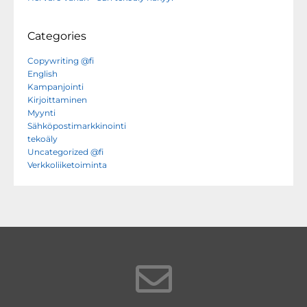
Categories
Copywriting @fi
English
Kampanjointi
Kirjoittaminen
Myynti
Sähköpostimarkkinointi
tekoäly
Uncategorized @fi
Verkkoliiketoiminta