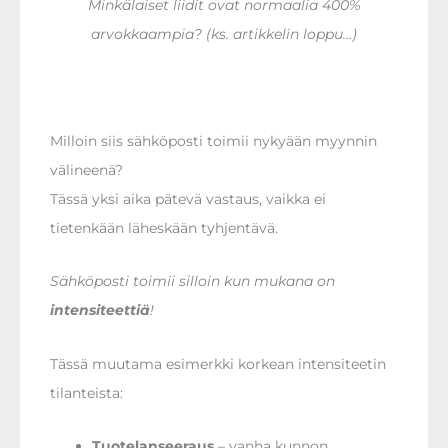
Minkälaiset liidit ovat normaalia 400%
arvokkaampia? (ks. artikkelin loppu…)
Milloin siis sähköposti toimii nykyään myynnin
välineenä?
Tässä yksi aika pätevä vastaus, vaikka ei
tietenkään läheskään tyhjentävä.
Sähköposti toimii silloin kun mukana on
intensiteettiä
!
Tässä muutama esimerkki korkean intensiteetin
tilanteista:
Tuotelanseeraus
– vanha kunnon