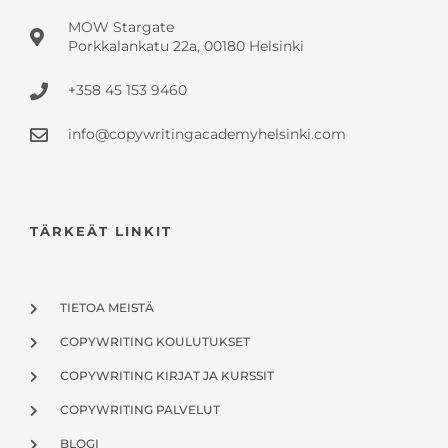
MOW Stargate
Porkkalankatu 22a, 00180 Helsinki
+358 45 153 9460
info@copywritingacademyhelsinki.com
TÄRKEÄT LINKIT
TIETOA MEISTÄ
COPYWRITING KOULUTUKSET
COPYWRITING KIRJAT JA KURSSIT
COPYWRITING PALVELUT
BLOGI