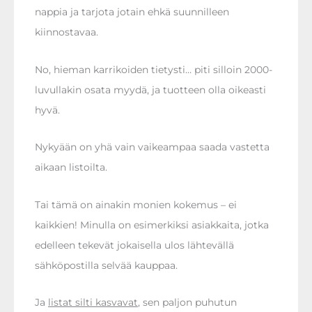
nappia ja tarjota jotain ehkä suunnilleen
kiinnostavaa.
No, hieman karrikoiden tietysti… piti silloin 2000-
luvullakin osata myydä, ja tuotteen olla oikeasti
hyvä.
Nykyään on yhä vain vaikeampaa saada vastetta
aikaan listoilta.
Tai tämä on ainakin monien kokemus – ei
kaikkien! Minulla on esimerkiksi asiakkaita, jotka
edelleen tekevät jokaisella ulos lähtevällä
sähköpostilla selvää kauppaa.
Ja
listat silti kasvavat
, sen paljon puhutun