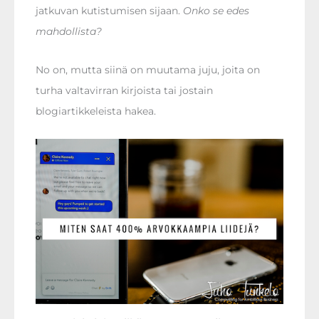
jatkuvan kutistumisen sijaan.
Onko se edes
mahdollista?
No on, mutta siinä on muutama juju, joita on
turha valtavirran kirjoista tai jostain
blogiartikkeleista hakea.