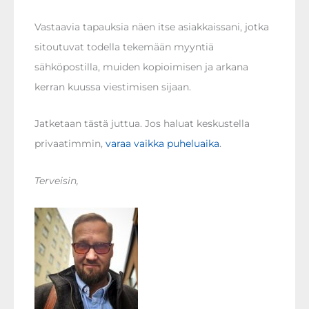
Vastaavia tapauksia näen itse asiakkaissani, jotka
sitoutuvat todella tekemään myyntiä
sähköpostilla, muiden kopioimisen ja arkana
kerran kuussa viestimisen sijaan.
Jatketaan tästä juttua. Jos haluat keskustella
privaatimmin,
varaa vaikka puheluaika
.
Terveisin,