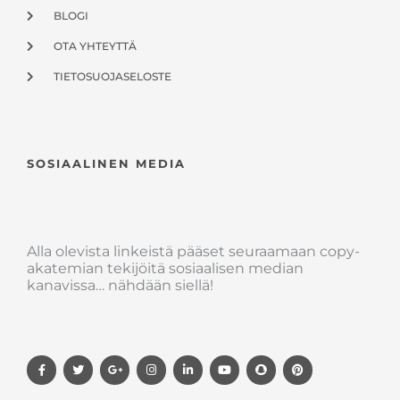
BLOGI
OTA YHTEYTTÄ
TIETOSUOJASELOSTE
SOSIAALINEN MEDIA
Alla olevista linkeistä pääset seuraamaan copy-
akatemian tekijöitä sosiaalisen median
kanavissa… nähdään siellä!
F
T
G
I
L
Y
S
P
a
w
o
n
i
o
n
i
c
i
o
s
n
u
a
n
e
t
g
t
k
t
p
t