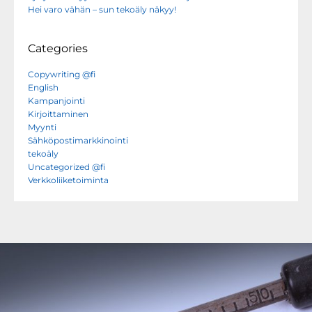
Hei varo vähän – sun tekoäly näkyy!
Categories
Copywriting @fi
English
Kampanjointi
Kirjoittaminen
Myynti
Sähköpostimarkkinointi
tekoäly
Uncategorized @fi
Verkkoliiketoiminta