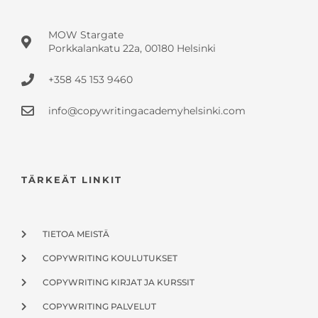
MOW Stargate
Porkkalankatu 22a, 00180 Helsinki
+358 45 153 9460
info@copywritingacademyhelsinki.com
TÄRKEÄT LINKIT
TIETOA MEISTÄ
COPYWRITING KOULUTUKSET
COPYWRITING KIRJAT JA KURSSIT
COPYWRITING PALVELUT