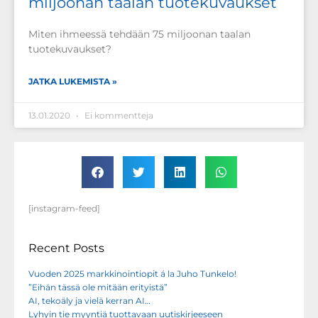
miljoonan taalan tuotekuvaukset
Miten ihmeessä tehdään 75 miljoonan taalan
tuotekuvaukset?
JATKA LUKEMISTA »
13.01.2020
Ei kommentteja
[instagram-feed]
Recent Posts
Vuoden 2025 markkinointiopit á la Juho Tunkelo!
”Eihän tässä ole mitään erityistä”
AI, tekoäly ja vielä kerran AI…
Lyhyin tie myyntiä tuottavaan uutiskirjeeseen