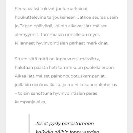
Seuraavaksi tulevat joulumarkkinat
houkuttelevine tarjouksineen. Jatkoa seuraa usein
jo Tapaninpäivänä, jolloin alkavat jättimäiset
alemyynnit. Tammialen rinnalle on myös
kiilanneet hyvinvointialan parhaat markkinat.
Sitten siitä mitä on loppuvuosi mässätty,
halutaan päästä heti tammikuun puolella eroon.
Alkaa jättimäiset painonpudotuskampanjat,
joillakin nenänvalkaisu ja monilla kunnonkohotus
– toisin sanottuna hyvinvointialan paras
kampanja-aika.
Jos et pysty panostamaan
kaikkiin
näihin loppuvuoden