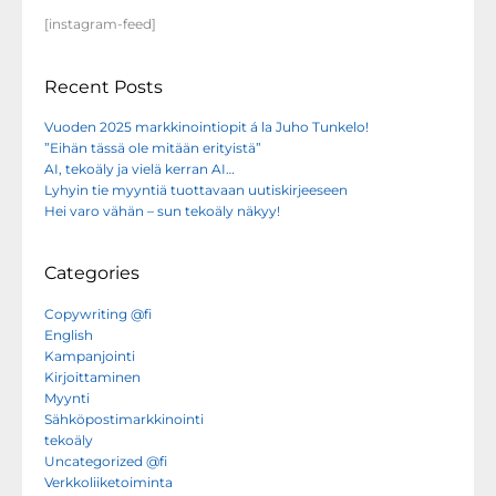
[instagram-feed]
Recent Posts
Vuoden 2025 markkinointiopit á la Juho Tunkelo!
”Eihän tässä ole mitään erityistä”
AI, tekoäly ja vielä kerran AI…
Lyhyin tie myyntiä tuottavaan uutiskirjeeseen
Hei varo vähän – sun tekoäly näkyy!
Categories
Copywriting @fi
English
Kampanjointi
Kirjoittaminen
Myynti
Sähköpostimarkkinointi
tekoäly
Uncategorized @fi
Verkkoliiketoiminta