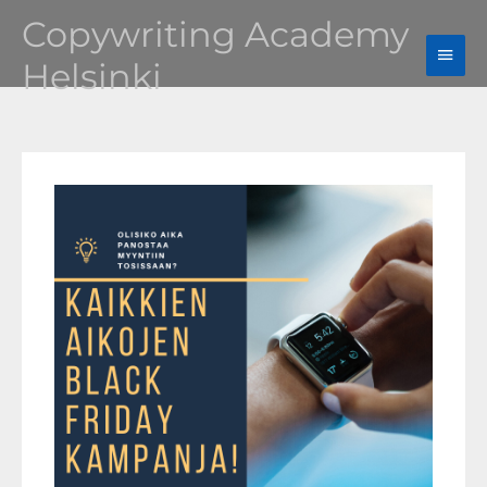
Siirry
Copywriting Academy
Pääv
sisältöön
Helsinki