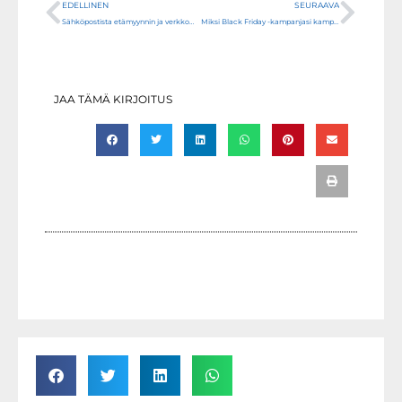
Prev
Next
EDELLINEN
SEURAAVA
Sähköpostista etämyynnin ja verkkomyynnin pelastaja?
Miksi Black Friday -kampanjasi kampittaa sinut (ja saattaa viedä jopa tappiolle)?
JAA TÄMÄ KIRJOITUS