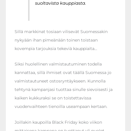
suoltavista kauppiasta.
Sillä markkinat tosiaan vilisevät Suomessakin
nykyään ihan pimeänään toinen toistaan
kovempia tarjouksia tekeviä kauppiaita…
Siksi huolellinen valmistautuminen todella
kannattaa, sillä ihmiset ovat täällä Suomessa jo
valmistautuneet ostosryntäykseen. Kunnolla
tehtynä kampanjasi tuottaa sinulle sievoisesti ja
kaiken kukkuraksi se on toistettavissa
vuodenvaihteen tienoilla useampaan kertaan.
Joillakin kaupoilla Black Friday koko viikon
mittaisena kampana on tuottanut yli puolet