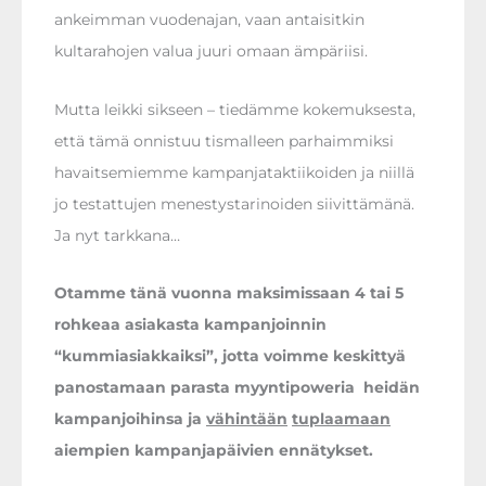
ankeimman vuodenajan, vaan antaisitkin
kultarahojen valua juuri omaan ämpäriisi.
Mutta leikki sikseen – tiedämme kokemuksesta,
että tämä onnistuu tismalleen parhaimmiksi
havaitsemiemme kampanjataktiikoiden ja niillä
jo testattujen menestystarinoiden siivittämänä.
Ja nyt tarkkana…
Otamme tänä vuonna maksimissaan 4 tai 5
rohkeaa asiakasta kampanjoinnin
“kummiasiakkaiksi”, jotta voimme keskittyä
panostamaan parasta myyntipoweria heidän
kampanjoihinsa ja
vähintään
tuplaamaan
aiempien kampanjapäivien ennätykset.