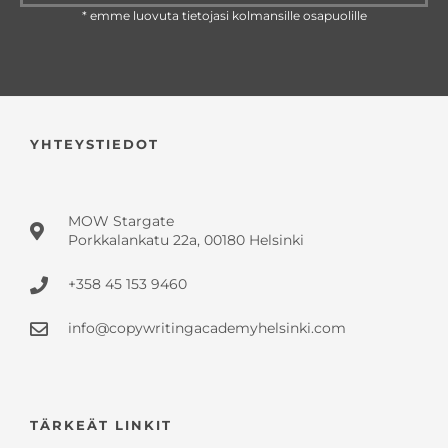
* emme luovuta tietojasi kolmansille osapuolille
YHTEYSTIEDOT
MOW Stargate
Porkkalankatu 22a, 00180 Helsinki
+358 45 153 9460
info@copywritingacademyhelsinki.com
TÄRKEÄT LINKIT