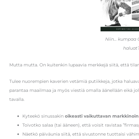
Niin… kumpaa 
haluat
Mutta mutta. On kuitenkin lupaavia merkkejä siitä, että ti
Tulee nuorempien kaverien vetämiä putiikkeja, jotka haluavat
parantaa maailmaa ja myös viestiä omalla äänellään eikä joll
tavalla.
Kyteekö sinussakin
oikeasti vaikuttavan markkinoin
Toivotko salaa (tai ääneen), että voisit ravistaa ”firmasp
Näetkö päiväunia siitä, että sivustonne tuottaisi vähi