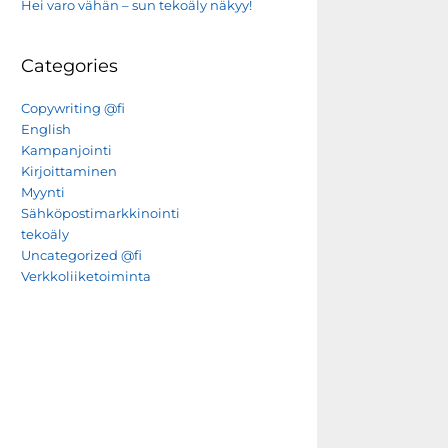
Hei varo vähän – sun tekoäly näkyy!
Categories
Copywriting @fi
English
Kampanjointi
Kirjoittaminen
Myynti
Sähköpostimarkkinointi
tekoäly
Uncategorized @fi
Verkkoliiketoiminta