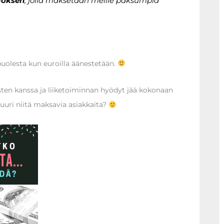
loksen
, jolla maksetaan meille paksumpia
uolesta kun euroilla äänestetään.
sten kanssa ja liiketoiminnan hyödyt jää kokonaan
 juuri niitä maksavia asiakkaita?