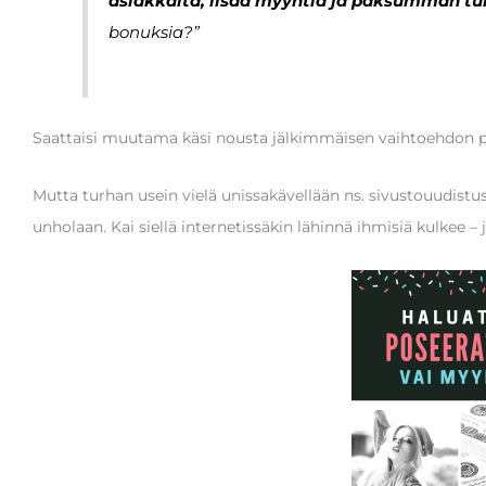
asiakkaita, lisää myyntiä ja paksumman tu
bonuksia?”
Saattaisi muutama käsi nousta jälkimmäisen vaihtoehdon p
Mutta turhan usein vielä unissakävellään ns. sivustouudistu
unholaan. Kai siellä internetissäkin lähinnä ihmisiä kulkee –