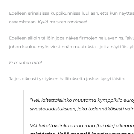
Edelleen erinäisissä kuppikunnissa luullaan, että kun näyttää
osaamistaan.
Kyllä muuten tarvitsee!
Edelleen silloin tällöin jopa näkee firmojen haluavan ns. ”s
johon kuuluu myös viestinnän muutoksia… jotta näyttäisi 
Ei muuten riitä!
Ja jos oikeasti yrityksen hallitukselta joskus kysyttäisiin:
”Hei, laitettaisiinko muutama kymppikilo eur
sivustouudistukseen, joka todennäköisesti vai
VAI laitettaisiinko sama raha (tai alle) oikeaan 