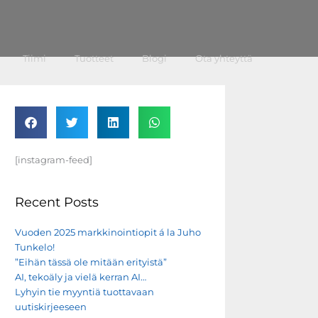
Tiimi
Tuotteet
Blogi
Ota yhteyttä
[instagram-feed]
Recent Posts
Vuoden 2025 markkinointiopit á la Juho
Tunkelo!
”Eihän tässä ole mitään erityistä”
AI, tekoäly ja vielä kerran AI…
Lyhyin tie myyntiä tuottavaan
uutiskirjeeseen