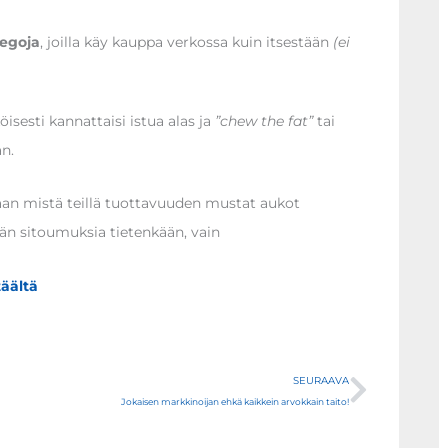
legoja
, joilla käy kauppa verkossa kuin itsestään
(ei
sesti kannattaisi istua alas ja
”chew the fat”
tai
n.
laan mistä teillä tuottavuuden mustat aukot
än sitoumuksia tietenkään, vain
täältä
Next
SEURAAVA
Jokaisen markkinoijan ehkä kaikkein arvokkain taito!