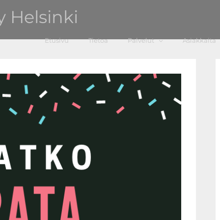
 Helsinki
Etusivu
Tietoa
Palvelut
Asiakkaita