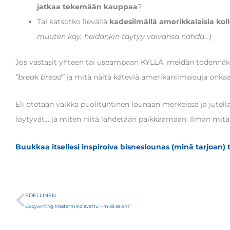
jatkaa tekemään kauppaa
?
Tai katsotko lievällä
kadesilmällä amerikkalaisia kol
muuten käy, heidänkin täytyy vaivansa nähdä…)
Jos vastasit yhteen tai useampaan KYLLÄ, meidän todennäköi
”break bread”
ja mitä näitä käteviä amerikanilmaisuja onkaa
Eli otetaan vaikka puolituntinen lounaan merkeissä ja jutel
löytyvät… ja miten niitä lähdetään paikkaamaan. Ilman mitä
Buukkaa itsellesi inspiroiva bisneslounas (minä tarjoan) 
Prev
EDELLINEN
Copywriting Mastermind avattu – mikä se on?