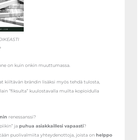
OIKEASTI
?
lanne on kuin onkin muuttumassa.
 kiiltävän brändin lisäksi myös tehdä tulosta,
ain ”fiksulta” kuulostavalla muilta kopioidulla
nin
renessanssi?
iikin” ja
puhua asiakkaillesi vapaasti
?
ntään puolivalmiita yhteydenottoja, joista on
helppo