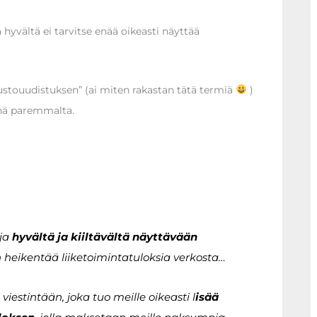
 hyvältä ei tarvitse enää oikeasti näyttää
ivustouudistuksen” (ai miten rakastan tätä termiä
)
yhä paremmalta.
oja
hyvältä ja kiiltävältä näyttävään
n heikentää liiketoimintatuloksia verkosta…
viestintään, joka tuo meille oikeasti l
isää