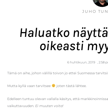
JUHO TU
Haluatko näyttä
oikeasti myy
6 huhtikuun, 2019
,
2:58 
Tämä on aihe, johon välillä toivon jo ettei Suomessa tarvitsi
Mutta kyllä vaan tarvitsee
joten tästä lähtee.
Edelleen tuntuu olevan vallalla käsitys, että markkinoinniss
vaikuttavuuden.
Ei muuten voita!