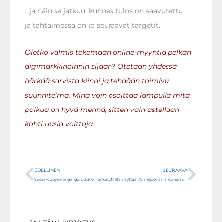
…ja näin se jatkuu, kunnes tulos on saavutettu
ja tähtäimessä on jo seuraavat targetit.
Oletko valmis tekemään online-myyntiä pelkän
digimarkkinoinnin sijaan? Otetaan yhdessä
härkää sarvista kiinni ja tehdään toimiva
suunnitelma. Minä voin osoittaa lampulla mitä
polkua on hyvä mennä, sitten vain astellaan
kohti uusia voittoja.
Prev
Next
EDELLINEN
SEURAAVA
Suora-copywritingin guru Juho Tunkelo on edistänyt satojen verkkoyritysten markkinointia ja myyntiä
Miltä näyttää 75 miljoonan arvoinen sähköpostilista?