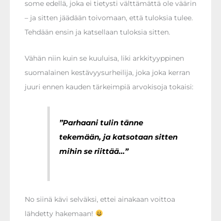
some edellä, joka ei tietysti välttämättä ole väärin
– ja sitten jäädään toivomaan, että tuloksia tulee.
Tehdään ensin ja katsellaan tuloksia sitten.
Vähän niin kuin se kuuluisa, liki arkkityyppinen
suomalainen kestävyysurheilija, joka joka kerran
juuri ennen kauden tärkeimpiä arvokisoja tokaisi:
”Parhaani tulin tänne
tekemään, ja katsotaan sitten
mihin se riittää…”
No siinä kävi selväksi, ettei ainakaan voittoa
lähdetty hakemaan!