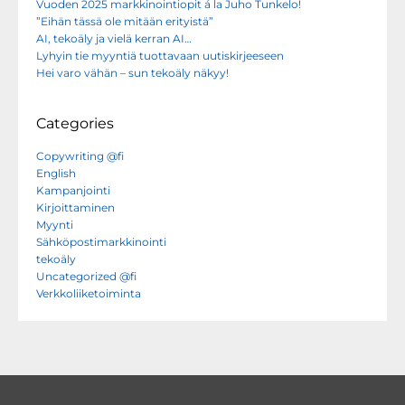
Vuoden 2025 markkinointiopit á la Juho Tunkelo!
”Eihän tässä ole mitään erityistä”
AI, tekoäly ja vielä kerran AI…
Lyhyin tie myyntiä tuottavaan uutiskirjeeseen
Hei varo vähän – sun tekoäly näkyy!
Categories
Copywriting @fi
English
Kampanjointi
Kirjoittaminen
Myynti
Sähköpostimarkkinointi
tekoäly
Uncategorized @fi
Verkkoliiketoiminta