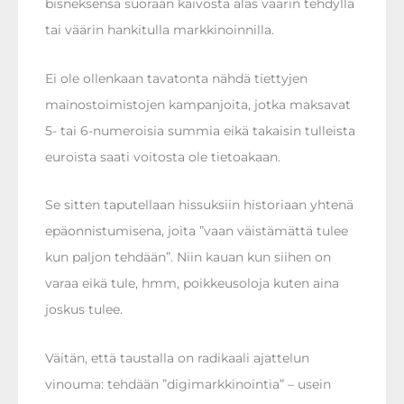
bisneksensä suoraan kaivosta alas väärin tehdyllä
tai väärin hankitulla markkinoinnilla.
Ei ole ollenkaan tavatonta nähdä tiettyjen
mainostoimistojen kampanjoita, jotka maksavat
5- tai 6-numeroisia summia eikä takaisin tulleista
euroista saati voitosta ole tietoakaan.
Se sitten taputellaan hissuksiin historiaan yhtenä
epäonnistumisena, joita ”vaan väistämättä tulee
kun paljon tehdään”. Niin kauan kun siihen on
varaa eikä tule, hmm, poikkeusoloja kuten aina
joskus tulee.
Väitän, että taustalla on radikaali ajattelun
vinouma: tehdään ”digimarkkinointia” – usein