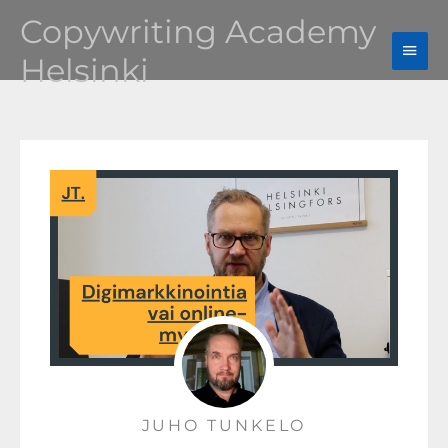
Siirry
Copywriting Academy
Pääv
sisältöön
Helsinki
JUHO TUNKELO