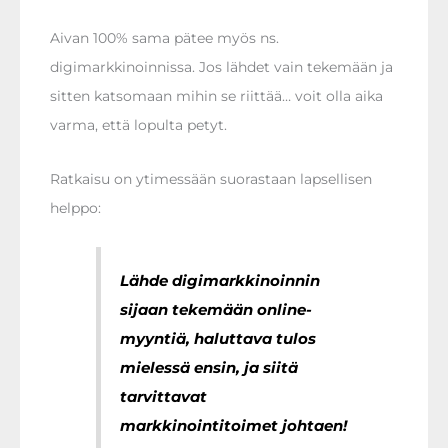
Aivan 100% sama pätee myös ns.
digimarkkinoinnissa. Jos lähdet vain tekemään ja
sitten katsomaan mihin se riittää… voit olla aika
varma, että lopulta petyt.
Ratkaisu on ytimessään suorastaan lapsellisen
helppo:
Lähde digimarkkinoinnin
sijaan tekemään online-
myyntiä, haluttava tulos
mielessä ensin, ja siitä
tarvittavat
markkinointitoimet johtaen!