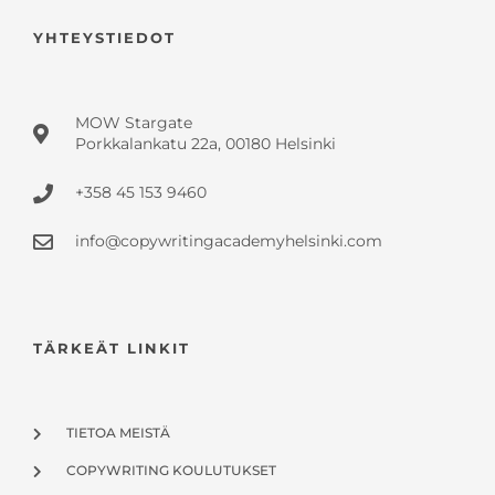
YHTEYSTIEDOT
MOW Stargate
Porkkalankatu 22a, 00180 Helsinki
+358 45 153 9460
info@copywritingacademyhelsinki.com
TÄRKEÄT LINKIT
TIETOA MEISTÄ
COPYWRITING KOULUTUKSET