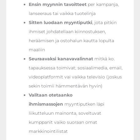
Ensin myynnin tavoitteet
per kampanja,
lanseeraus tai vaikka tuotelinja
Sitten luodaan myyntiputki
, jota pitkin
ihmiset johdatellaan kiinnostuksen,
heräämisen ja ostohalun kautta lopulta
maaliin
Seuraavaksi kanavavalinnat
mitkä ko.
tapauksessa toimivat; sosiaalimedia, email,
videoplatformit vai vaikka televisio (joskus
sekin toimii hämmentävän hyvin)
Valitaan otetaanko
ihmismassojen
myyntiputken läpi
liikutteluun mainonta, soveltuvat
kumppanit vaiko suoraan omat
markkinointilistat